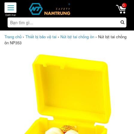
0
Toggle
navigation
›
›
›
Trang chủ
Thiết bị bảo vệ tai
Nút bịt tai chống ồn
Nút bịt tai chống
ồn NP353