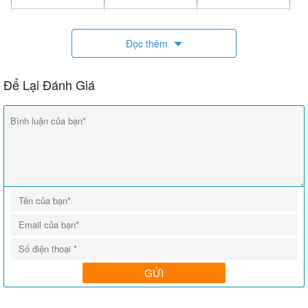
Đọc thêm
Để Lại Đánh Giá
Chất liệu
May từ chất vải kaki Nam Định ít bám bẩn, thông
thoáng và thoải mái khi mặc.
Có độ bền cao, không xù lông xổ chỉ, không phai