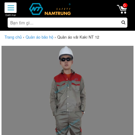
0
Toggle
navigation
›
›
Trang chủ
Quần áo bảo hộ
Quần áo vải Kaki NT 12